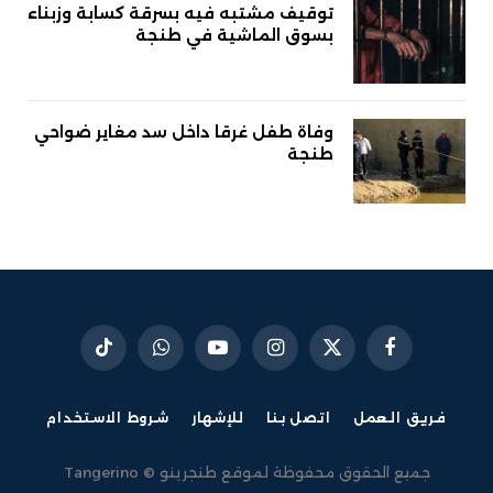
توقيف مشتبه فيه بسرقة كسابة وزبناء
بسوق الماشية في طنجة
وفاة طفل غرقا داخل سد مغاير ضواحي
طنجة
فيسبوك
X
الانستغرام
يوتيوب
واتساب
تيكتوك
(Twitter)
فريق العمل
اتصل بنا
للإشهار
شروط الاستخدام
جميع الحقوق محفوظة لموقع طنجرينو © Tangerino