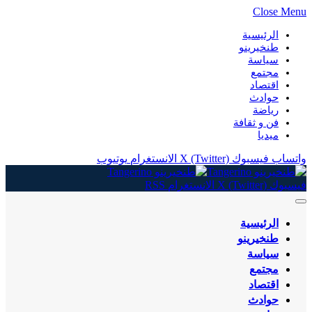
Close Menu
الرئيسية
طنخيرينو
سياسة
مجتمع
اقتصاد
حوادث
رياضة
فن و ثقافة
ميديا
واتساب
فيسبوك
X (Twitter)
الانستغرام
يوتيوب
فيسبوك
X (Twitter)
الانستغرام
RSS
الرئيسية
طنخيرينو
سياسة
مجتمع
اقتصاد
حوادث