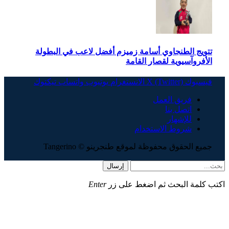
تتويج الطنجاوي أسامة زميزم أفضل لاعب في البطولة
الأفروآسيوية لقصار القامة
فيسبوك
X (Twitter)
الانستغرام
يوتيوب
واتساب
تيكتوك
فريق العمل
اتصل بنا
للإشهار
شروط الاستخدام
جميع الحقوق محفوظة لموقع طنجرينو © Tangerino
إرسال
اكتب كلمة البحث ثم اضغط على زر
Enter