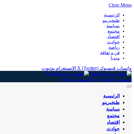
Close Menu
الرئيسية
طنخيرينو
سياسة
مجتمع
اقتصاد
حوادث
رياضة
فن و ثقافة
ميديا
واتساب
فيسبوك
X (Twitter)
الانستغرام
يوتيوب
فيسبوك
X (Twitter)
الانستغرام
RSS
الرئيسية
طنخيرينو
سياسة
مجتمع
اقتصاد
حوادث