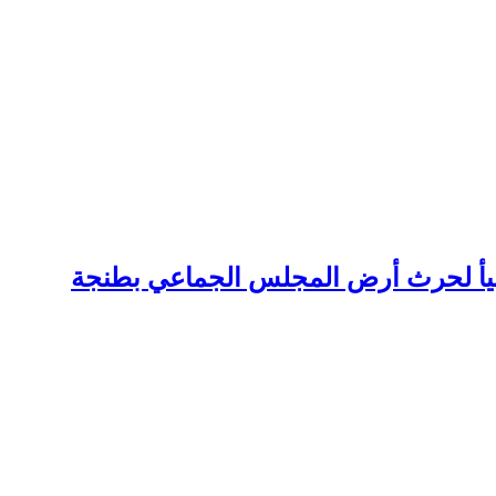
تهيأ لحرث أرض المجلس الجماعي بطنجة