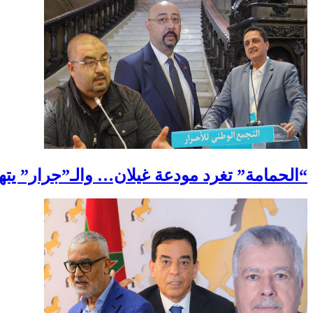
“الحمامة” تغرد مودعة غيلان… والـ”جرار” ي