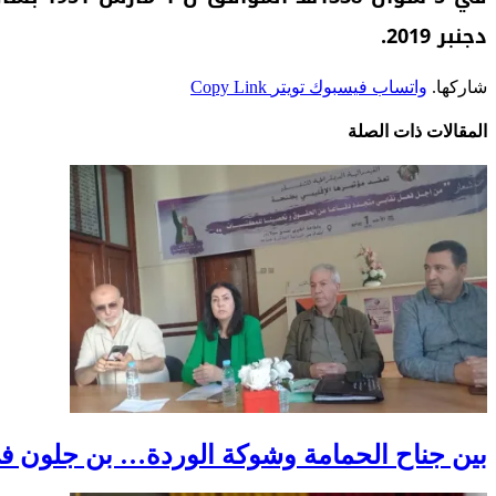
دجنبر 2019.
شاركها.
واتساب
فيسبوك
تويتر
Copy Link
المقالات
ذات الصلة
بين جناح الحمامة وشوكة الوردة… بن جلون في