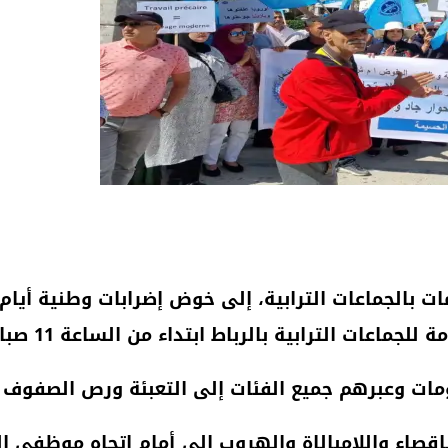
ماعات الترابية بالرباط ابتداء من الساعة 11 صباحا.
ات وعبرهم جميع الفئات إلى التعبئة ورص الصفوف من
إقصاء واللامبالاة والهروب إلى أمام اتجاه موظفي ا