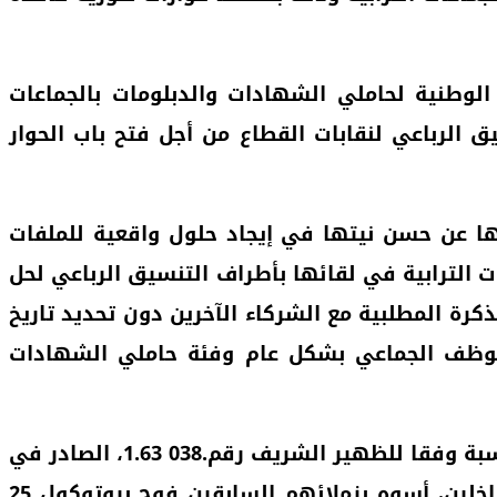
الوطنية لحاملي الشهادات والدبلومات بالجماعات
 مقر البرلمان بالرباط بمعية للتنسيق الرباعي لنقابات القطاع من أجل فتح باب الحوار
نها عن حسن نيتها في إيجاد حلول واقعية للملفات
 الترابية في لقائها بأطراف التنسيق الرباعي لحل
 بدعوى تعميق دراسة المذكرة المطلبية مع الشركاء الآخرين دون تحديد تاريخ
 التي يعاني منها الموظف الجماعي بشكل عام وفئة حاملي الشهادات
وشدّدت التنسيقية على تشبثها بالإدماج الشامل لجميع حاملي الشهادات والدبلومات في السلالم المناسبة وفقا للظهير الشريف رقم.038 1.63، الصادر في
في 5 شوال 1338هـ الموافق ل 1 مارس 1951 بشأن النظام الأساسي الخصوصي للمتصرفين بوزارة الداخلين، أسوه بزملائهم السابقين فوج بروتوكول 25