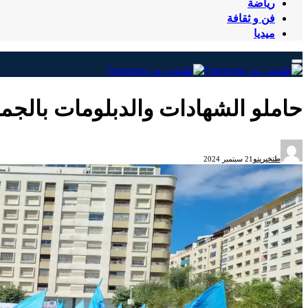
رياضة
فن و ثقافة
ميديا
حاملو الشهادات والدبلومات بالجما
طنخيرينو
21 سبتمبر 2024