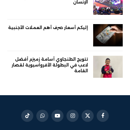
الإنسان
إليكم أسعار صرف أهم العملات الأجنبية
تتويج الطنجاوي أسامة زميزم أفضل
لاعب في البطولة الأفروآسيوية لقصار
القامة
فيسبوك
X
الانستغرام
يوتيوب
واتساب
تيكتوك
(Twitter)