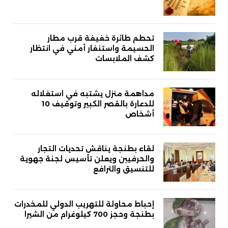
تحطم طائرة خفيفة قرب مطار
الحسيمة واستنفار أمني في انتظار
كشف الملابسات
مداهمة منزل يشتبه في استغلاله
للدعارة بالقصر الكبير وتوقيف 10
أشخاص
لقاء بطنجة يناقش تحديات التجار
والحرفيين ويعلن تأسيس لجنة جهوية
للتنسيق والترافع
إحباط محاولة للتهريب الدولي للمخدرات
بطنجة وحجز 700 كيلوغرام من الشيرا