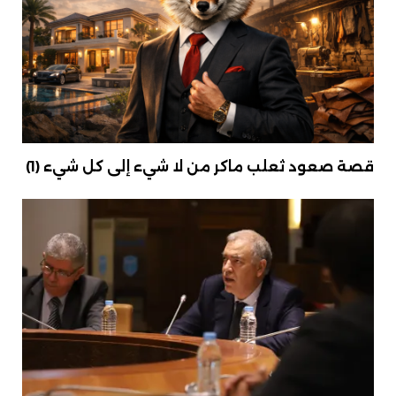
قصة صعود ثعلب ماكر من لا شيء إلى كل شيء (1)