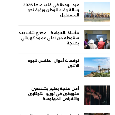
عيد الوحدة في قلب ماطا 2026 ..
رسالة وفاء للوطن ورؤية نحو
المستقبل
مأساة بالعوامة .. مصرع شاب بعد
سقوطه من أعلى عمود كهربائي
بطنجة
توقعات أحوال الطقس لليوم
الاثنين
أمن طنجة يطيح بشخصين
متورطين في ترويج الكوكايين
والأقراص المهلوسة