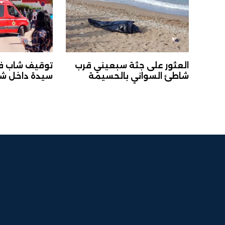
العثور على جثة سبعيني قرب
توقيف شاب ف
شاطئ السواني بالحسيمة
سيدة داخل ش