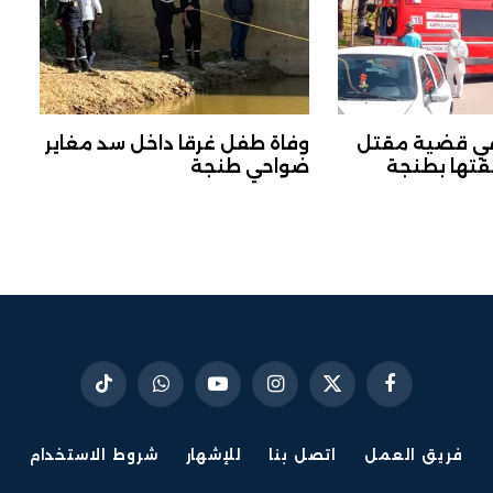
ي قضية مقتل
وفاة طفل غرقا داخل سد مغاير
قتها بطنجة
ضواحي طنجة
فيسبوك
X
الانستغرام
يوتيوب
واتساب
تيكتوك
(Twitter)
فريق العمل
اتصل بنا
للإشهار
شروط الاستخدام