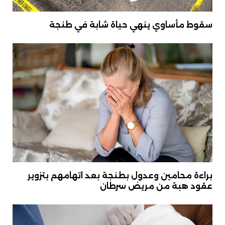
سقوط مأساوي ينهي حياة شابة في طنجة
براءة محامين وعدول بطنجة بعد اتهامهم بتزوير
عقود هبة من مريض سرطان