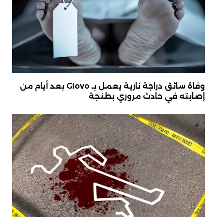
وفاة سائق دراجة نارية يعمل بـ Glovo بعد أيام من
إصابته في حادث مروري بطنجة