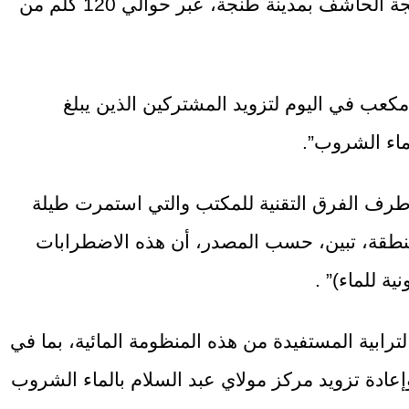
السهر على تزويد مركز مولاي عبد السلام بالماء الصالح للشرب بطريقة منتظمة انطلاقا من محطة المعالجة الحاشف بمدينة طنجة، عبر حوالي 120 كلم من
ذاته، إلى أن الصبيب المجهز المخصص لمركز مولاي عبد السلام يصل إلى حوالي 950 متر مكعب في اليوم لتزويد المشتركين الذين يبلغ
من طرف الفرق التقنية للمكتب والتي استمرت طيلة
 على طول 120 كلم وكذا صعوبة التضاريس بالمنطقة، تبين، حسب المصدر، أن هذه الاضطرابات
 للماء)” .
رابية المستفيدة من هذه المنظومة المائية، بما في
إعادة تزويد مركز مولاي عبد السلام بالماء الشروب