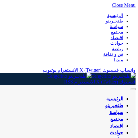
Close Menu
الرئيسية
طنخيرينو
سياسة
مجتمع
اقتصاد
حوادث
رياضة
فن و ثقافة
ميديا
واتساب
فيسبوك
X (Twitter)
الانستغرام
يوتيوب
فيسبوك
X (Twitter)
الانستغرام
RSS
الرئيسية
طنخيرينو
سياسة
مجتمع
اقتصاد
حوادث