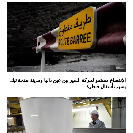
الإنقطاع مستمر لحركة السير بين عين داليا ومدينة طنجة تيك
بسبب أشغال قنطرة