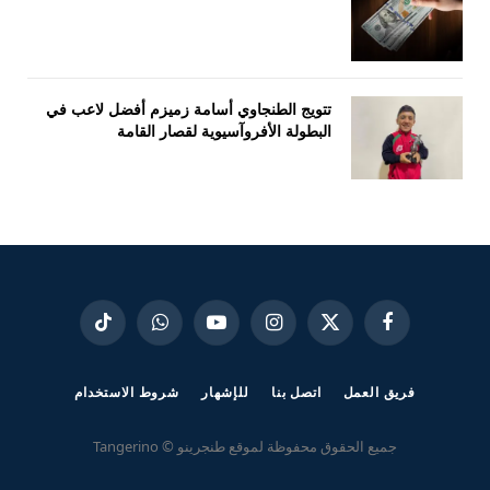
تتويج الطنجاوي أسامة زميزم أفضل لاعب في
البطولة الأفروآسيوية لقصار القامة
فيسبوك
X
الانستغرام
يوتيوب
واتساب
تيكتوك
(Twitter)
فريق العمل
اتصل بنا
للإشهار
شروط الاستخدام
جميع الحقوق محفوظة لموقع طنجرينو © Tangerino