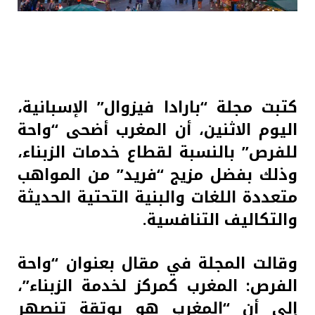
كتبت مجلة “بارادا فيزوال” الإسبانية،
اليوم الاثنين، أن المغرب أضحى “واحة
للفرص” بالنسبة لقطاع خدمات الزبناء،
وذلك بفضل مزيج “فريد” من المواهب
متعددة اللغات والبنية التحتية الحديثة
والتكاليف التنافسية.
وقالت المجلة في مقال بعنوان “واحة
الفرص: المغرب كمركز لخدمة الزبناء”،
إلى أن “المغرب هو بوتقة تنصهر