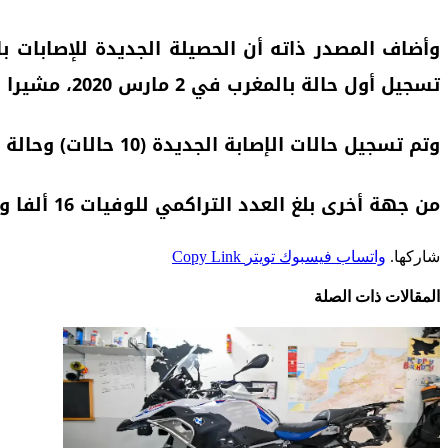
تسجيل أول حالة بالمغرب في 2 مارس 2020، مشيرا إلى أن معدل “الإيجابية” الأسبوعي بلغ 3.5 في المائة.
وتم تسجيل حالات الإصابة الجديدة (10 حالات) وحالة الوفاة على مستوى جهة الرباط – سلا – القنيطرة.
من جهة أخرى بلغ العدد التراكمي للوفيات 16 ألفا و308 حالات (مع مؤشر فتك عام نسبته 1,3 في المائة)، فيما بلغ مجموع الحالات النشطة 14 حالة.
شاركها.
واتساب
فيسبوك
تويتر
Copy Link
المقالات
ذات الصلة