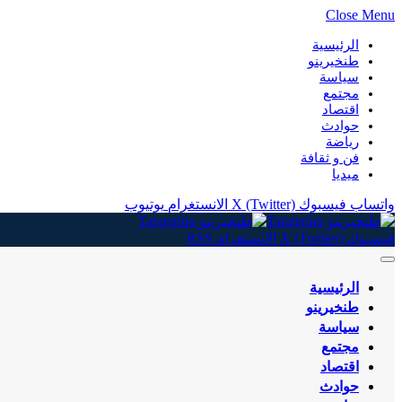
Close Menu
الرئيسية
طنخيرينو
سياسة
مجتمع
اقتصاد
حوادث
رياضة
فن و ثقافة
ميديا
واتساب
فيسبوك
X (Twitter)
الانستغرام
يوتيوب
فيسبوك
X (Twitter)
الانستغرام
RSS
الرئيسية
طنخيرينو
سياسة
مجتمع
اقتصاد
حوادث