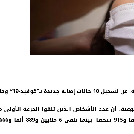
ة ما بين 13 و19 يوليوز الجاري.