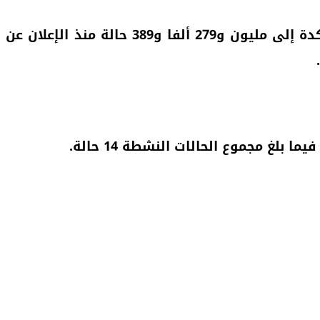
وأضاف المصدر ذاته أن الحصيلة الجديدة للإصابات بالفيروس رفعت العدد التراكمي لحالات الإصابة المؤكدة إلى مليون و279 ألفا و389 حالة منذ الإعلان عن