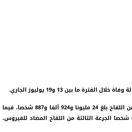
وأوضحت الوزارة ذاتها، في نشرة “كوفيد-19” الأسبوعية، أن عدد الأشخاص الذين تلقوا الجرعة الأولى من اللقاح بلغ 24 مليونا و924 ألفا و887 شخصا، فيما
بلغ عدد الملقحين بالجرعة الثانية 23 مليونا و426 ألفا و915 شخصا، بينما تلقى 6 ملايين و889 ألفا و666 شخصا الجرعة الثالثة من اللقاح المضاد للفيروس،