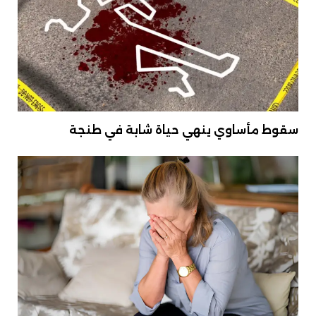
سقوط مأساوي ينهي حياة شابة في طنجة