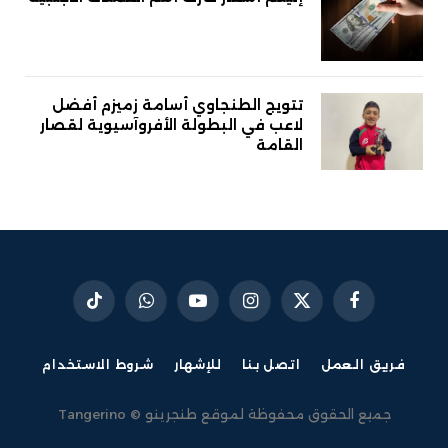
تتويج الطنجاوي أسامة زميزم أفضل
لاعب في البطولة الأفروآسيوية لقصار
القامة
فيسبوك
X
الانستغرام
يوتيوب
واتساب
تيكتوك
(Twitter)
فريق العمل
اتصل بنا
للإشهار
شروط الاستخدام
جميع الحقوق محفوظة لموقع طنجرينو © Tangerino