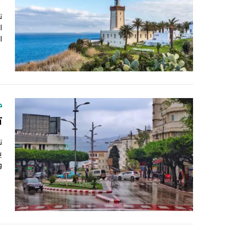
ت
ا
ا
ط
ت
ت
ي
و