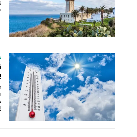
ت
س
ط
ت
ب
ت
ا
م
إ