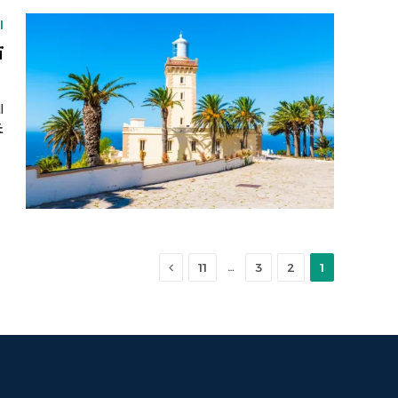
ا
ت
ت
ا
غ
التالي
…
11
3
2
1