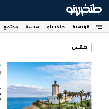
الرئيسية
طنخيرينو
سياسة
مجتمع
طقس
ط
ت
ت
ت
و
ت