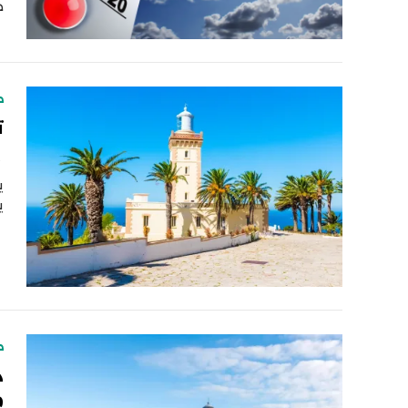
ض
ط
ت
ت
ي
ي
ط
د
م