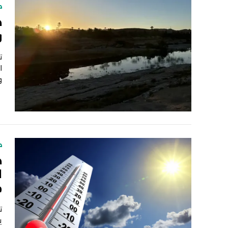
ط
ط
و
ت
ا
و
ط
ط
ا
م
ت
ي