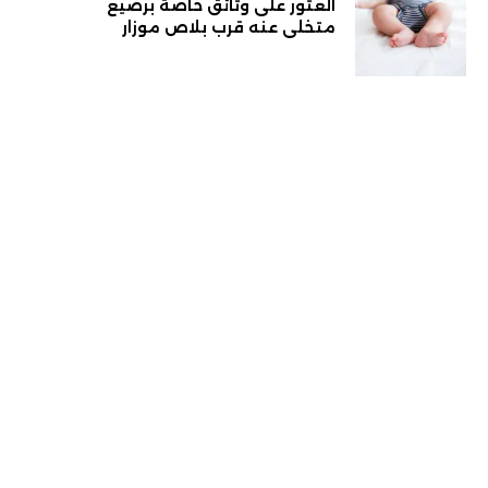
العثور على وثائق خاصة برضيع
متخلى عنه قرب بلاص موزار