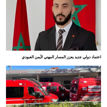
اعتماد دولي جديد يعزز المسار المهني لأيمن العبودي