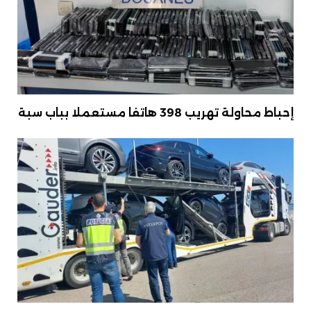
إحباط محاولة تهريب 398 هاتفا مستعملا بباب سبة