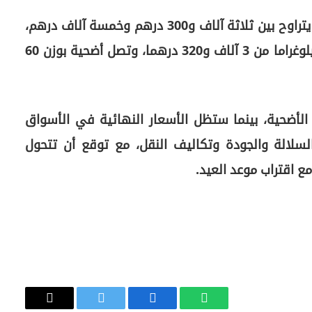
وتشير المعطيات إلى أن ثمن الأضحية المتوسطة يتراوح بين ثلاثة آلاف و300 درهم وخمسة آلاف درهم،
بحسب الوزن، حيث تقترب تكلفة أضحية بوزن 40 كيلوغراما من 3 آلاف و320 درهما، وتصل أضحية بوزن 60
 الأضحية، بينما ستظل الأسعار النهائية في الأسواق
السلالة والجودة وتكاليف النقل، مع توقع أن تتحول
ع اقتراب موعد العيد.
واتساب
فيسبوك
تويتر
Copy