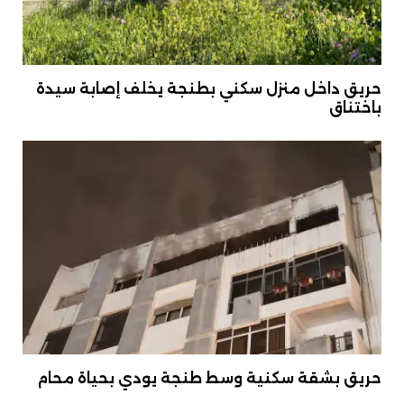
حريق داخل منزل سكني بطنجة يخلف إصابة سيدة
باختناق
حريق بشقة سكنية وسط طنجة يودي بحياة محام