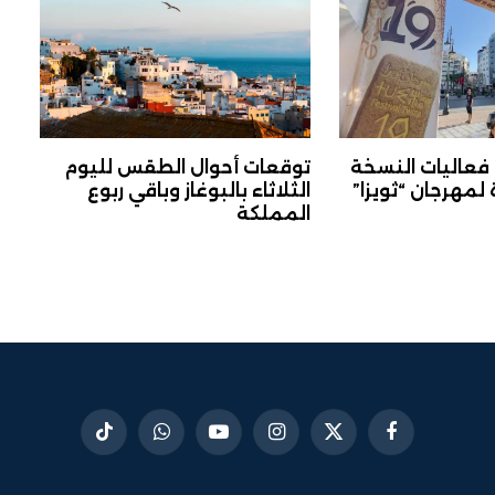
 فعاليات النسخة
توقعات أحوال الطقس لليوم
لمهرجان “ثويزا”
الثلاثاء بالبوغاز وباقي ربوع
المملكة
فيسبوك
X
الانستغرام
يوتيوب
واتساب
تيكتوك
(Twitter)