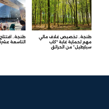
طنجة.. تخصيص غلاف مالي
طنجة.. افتتاح
مهم لحماية غابة “كاب
التاسعة عشرة 
سبارطيل” من الحرائق