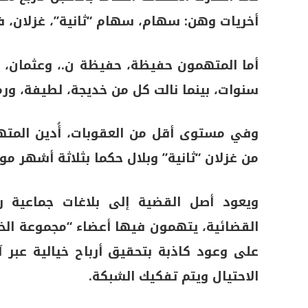
أخريات وهن: سهام، سهام “ثانية”، غزلان، 
أما المتهمون حفيظة، حفيظة ن.، وعثمان،
سنوات، بينما نالت كل من خديجة، لطيفة، ورم
وفي مستوى أقل من العقوبات، أُدين المتهم
من غزلان “ثانية” وبلال حكما بثلاثة أشهر مو
ويعود أصل القضية إلى بلاغات جماعية 
القضائية، يتهمون فيها أعضاء “مجموعة الخي
على وعود كاذبة بتحقيق أرباح خيالية عبر
الاحتيال ويتم تفكيك الشبكة.