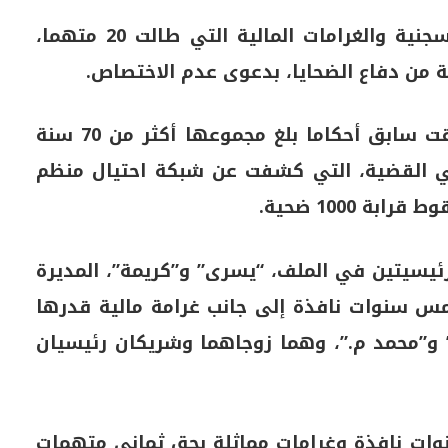
وقضت الهيئة القضائية بتأييد العقوبات السجنية والغرامات المالية التي طالت 20 متهما،
 من دفاع الضحايا، بدعوى عدم الاختصاص.
وكانت المحكمة الابتدائية قد أصدرت في وقت سابق أحكاما بلغ مجموعها أكثر من 70 سنة
في القضية، التي كشفت عن شبكة احتيال منظم
 1000 ضحية.
ئيسيتين في الملف، “يسرى” و”كريمة”، المديرة
خمس سنوات نافذة إلى جانب غرامة مالية قدرها
” و”محمد م.”، وهما زوجاهما وشريكان رئيسيان
نوات نافذة وغرامات مماثلة بحق ثماني متهمات