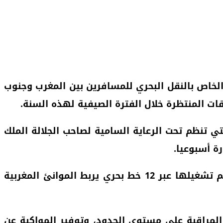
الخاص بالنقل البحري للمسافرين بين المغرب وجنوب
 تنظم تحت الرعاية السامية لصاحب الجلالة الملك
وفي هذا الصدد، أبرز الوزير أنه تمت تعبئة أسطول يتكون من 29 باخرة تابعة لسبع شركات ملاحية سيتم تشغيلها عبر 12 خط بحري يربط الموانئ المغربية
 المراقبة على مستوى الحدود، وتوفير المواكبة عن