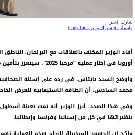
شارك الخبر
واتساب
فيسبوك
تويتر
Copy Link
أفاد الوزير المكلف بالعلاقات مع البرلمان، الناط
أوروبا في إطار عملية “مرحبا 2025″، سيتعزز بتأمين ما مجموعه 520 رحلة أسبوعية، وذلك للاستجابة للتدفقات المنتظرة خلال الفترة الصيفية لهذه السنة.
وأوضح السيد بايتاس، في رده على أسئلة الصحافيين
محمد السادس، أن الطاقة الاستيعابية للعرض الخاص بالنقل البحري تناهز 500 أل
بنظيراتها في كل من إسبانيا وفرنسا وإيطاليا.
وأكد أن الجهود المبذولة لإنجاح هذه العملية تهم،