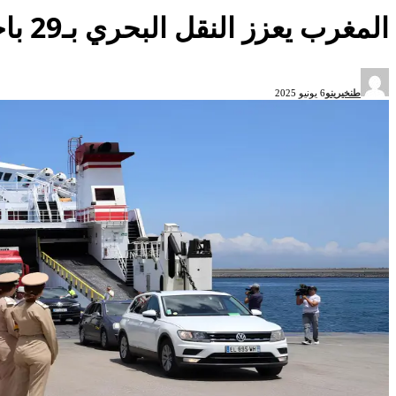
المغرب يعزز النقل البحري بـ29 باخرة و12 خطاً لاستيعاب نصف مليون مسافر أسبوعياً
طنخيرينو
6 يونيو 2025