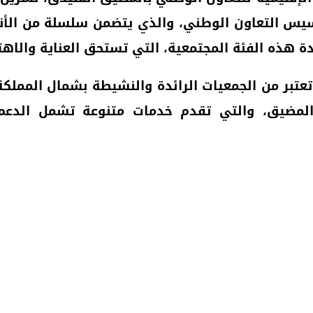
في سياق تخليد المندوبية للذكرى ال 68 لتأسيس التعاون الوطني، والذي 
دة هذه الفئة المجتمعية، التي تستحق العناية والاهت
كر أن جمعية “الأوائل”، التي تأسست سنة 2012، تعتبر من الجمعيات الرائدة
 والمضيق، والتي تقدم خدمات متنوعة تشمل الدع