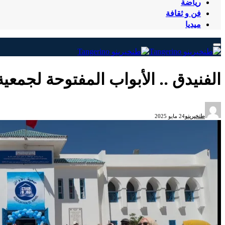
رياضة
فن و ثقافة
ميديا
الفنيدق .. الأبواب المفتوحة لجمع
طنخيرينو
24 مايو 2025