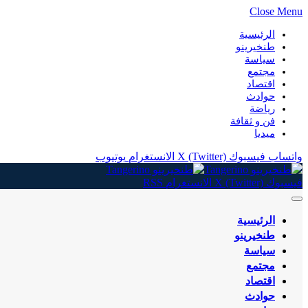
Close Menu
الرئيسية
طنخيرينو
سياسة
مجتمع
اقتصاد
حوادث
رياضة
فن و ثقافة
ميديا
واتساب
فيسبوك
X (Twitter)
الانستغرام
يوتيوب
فيسبوك
X (Twitter)
الانستغرام
RSS
الرئيسية
طنخيرينو
سياسة
مجتمع
اقتصاد
حوادث