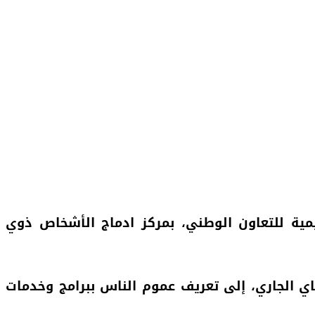
يمية للتعاون الوطني، بمركز ادماج الأشخاص ذوي
هذه الأبواب المفتوحة، المنظمة بمناسبة الذكرى 68 لتأسيس التعاون الوطني بين 22 و 24 ماي الجاري، إلى تعريف عموم الناس ببرامج وخدمات