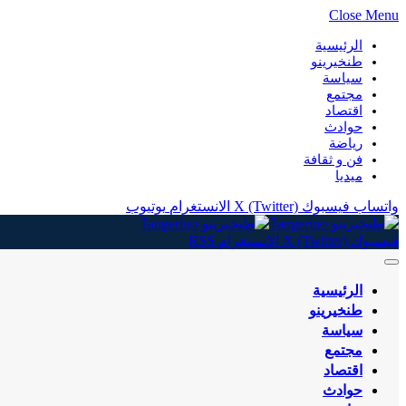
Close Menu
الرئيسية
طنخيرينو
سياسة
مجتمع
اقتصاد
حوادث
رياضة
فن و ثقافة
ميديا
واتساب
فيسبوك
X (Twitter)
الانستغرام
يوتيوب
فيسبوك
X (Twitter)
الانستغرام
RSS
الرئيسية
طنخيرينو
سياسة
مجتمع
اقتصاد
حوادث