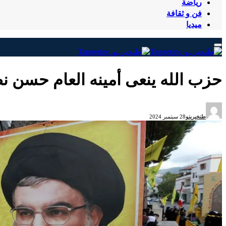
رياضة
فن و ثقافة
ميديا
حزب الله ينعى أمينه العام حسن ن
طنخيرينو
28 سبتمبر 2024