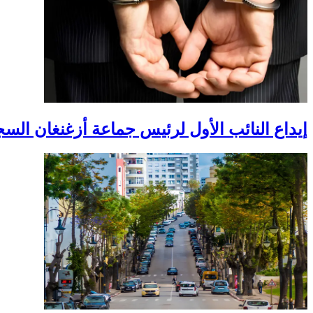
إيداع النائب الأول لرئيس جماعة أزغنغان ال