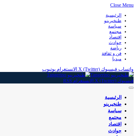
Close Menu
الرئيسية
طنخيرينو
سياسة
مجتمع
اقتصاد
حوادث
رياضة
فن و ثقافة
ميديا
واتساب
فيسبوك
X (Twitter)
الانستغرام
يوتيوب
فيسبوك
X (Twitter)
الانستغرام
RSS
الرئيسية
طنخيرينو
سياسة
مجتمع
اقتصاد
حوادث