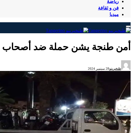
رياضة
فن و ثقافة
ميديا
أمن طنجة يشن حملة ضد أصحاب الد
طنخيرينو
28 سبتمبر 2024