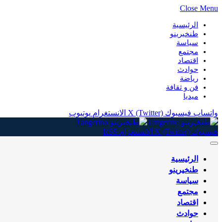
Close Menu
الرئيسية
طنخيرينو
سياسة
مجتمع
اقتصاد
حوادث
رياضة
فن و ثقافة
ميديا
واتساب
فيسبوك
X (Twitter)
الانستغرام
يوتيوب
فيسبوك
X (Twitter)
الانستغرام
RSS
الرئيسية
طنخيرينو
سياسة
مجتمع
اقتصاد
حوادث