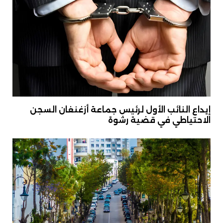
إيداع النائب الأول لرئيس جماعة أزغنغان السجن
الاحتياطي في قضية رشوة