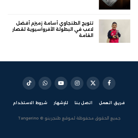
تتويج الطنجاوي أسامة زميزم أفضل
لاعب في البطولة الأفروآسيوية لقصار
القامة
فيسبوك
X
الانستغرام
يوتيوب
واتساب
تيكتوك
(Twitter)
فريق العمل
اتصل بنا
للإشهار
شروط الاستخدام
جميع الحقوق محفوظة لموقع طنجرينو © Tangerino