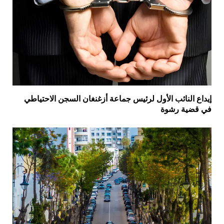
إيداع النائب الأول لرئيس جماعة أزغنغان السجن الاحتياطي
في قضية رشوة