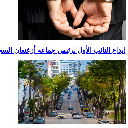
إيداع النائب الأول لرئيس جماعة أزغنغان ال