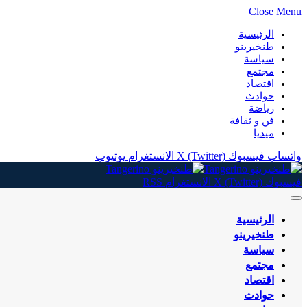
Close Menu
الرئيسية
طنخيرينو
سياسة
مجتمع
اقتصاد
حوادث
رياضة
فن و ثقافة
ميديا
واتساب
فيسبوك
X (Twitter)
الانستغرام
يوتيوب
فيسبوك
X (Twitter)
الانستغرام
RSS
الرئيسية
طنخيرينو
سياسة
مجتمع
اقتصاد
حوادث