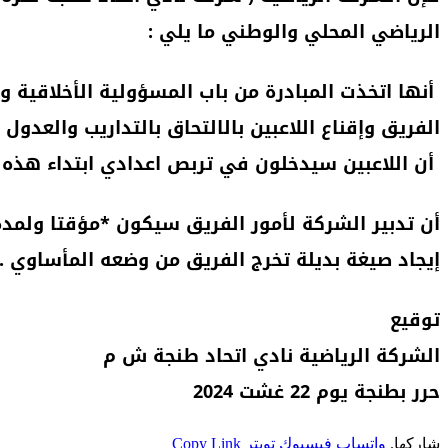
الرياضي المحلي والوطني ما يلي :
أنها اتخذت المبادرة من باب المسؤولية الأخلاقية و
الفريق وإقناع اللاعبين بالالتحاق بالتداريب والعدول
⁠أن اللاعبين سيدخلون في تربص اعدادي ابتداء هذه ال
أن تدبير الشركة لأمور الفريق سيكون *مؤقتا ولمدة 
إيجاد صيغة بديلة تخرج الفريق من وضعه المأساوي .
توقيع
الشركة الرياضية نادي اتحاد طنجة ش م
حرر بطنجة يوم 22 غشت 2024
شاركها.
واتساب
فيسبوك
تويتر
Copy Link