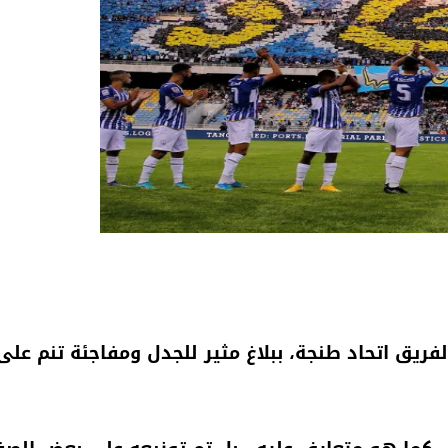
فريق اتحاد طنجة، ببلاغ مثير للجدل ومفاجئة تنم عل