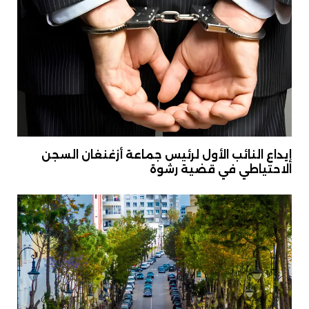
إيداع النائب الأول لرئيس جماعة أزغنغان السجن
الاحتياطي في قضية رشوة