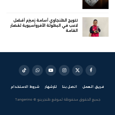
تتويج الطنجاوي أسامة زميزم أفضل
لاعب في البطولة الأفروآسيوية لقصار
القامة
فيسبوك
X
الانستغرام
يوتيوب
واتساب
تيكتوك
(Twitter)
فريق العمل
اتصل بنا
للإشهار
شروط الاستخدام
جميع الحقوق محفوظة لموقع طنجرينو © Tangerino