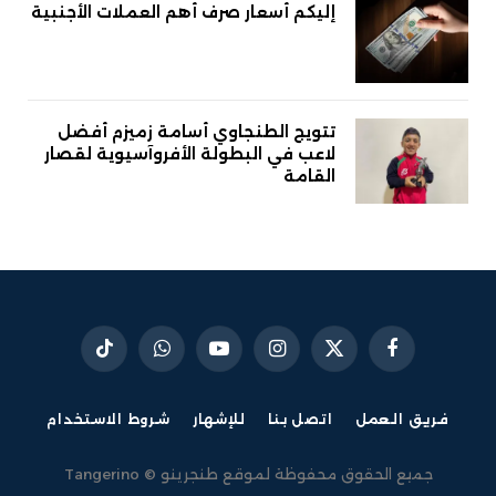
إليكم أسعار صرف أهم العملات الأجنبية
تتويج الطنجاوي أسامة زميزم أفضل
لاعب في البطولة الأفروآسيوية لقصار
القامة
فيسبوك
X
الانستغرام
يوتيوب
واتساب
تيكتوك
(Twitter)
فريق العمل
اتصل بنا
للإشهار
شروط الاستخدام
جميع الحقوق محفوظة لموقع طنجرينو © Tangerino