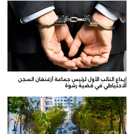
إيداع النائب الأول لرئيس جماعة أزغنغان السجن
الاحتياطي في قضية رشوة