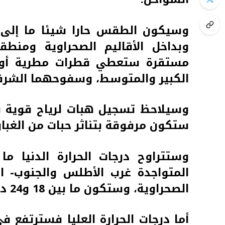
وسيكون الطقس حارا شيئا ما إلى حا
وبداخل الأقاليم الصحراوية وم
مستقرة ستعطي قطرات مطرية أو ز
الكبير والمتوسط، وسفوحهما الشرق
وسيلاحظ تسجيل هبات لرياح قوية نو
ستكون مرفوقة بتناثر حبات من الغبار
المتواجدة غرب الأطلس والجنوب- 
الصحراوية، وستكون ما بين 18 و24 درجة في ما تبقى من ربوع المملكة.
أما درجات الحرارة العليا فسترتفع 