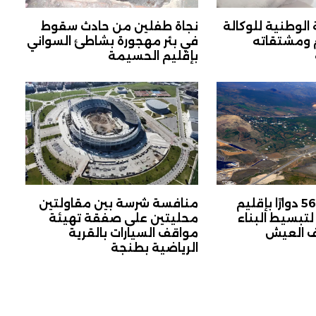
 الوطنية للوكالة
نجاة طفلين من حادث سقوط
م ومشتقاته
في بئر مهجورة بشاطئ السواني
بإقليم الحسيمة
تحديد مدارات 56 دوارًا بإقليم
منافسة شرسة بين مقاولتين
تبسيط البناء
محليتين على صفقة تهيئة
 العيش
مواقف السيارات بالقرية
الرياضية بطنجة