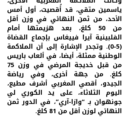
وكانت الملاكمة المغربية الأخرى،
ياسمين متقي، قد أُقصيت، أول أمس
الأحد، من ثمن النهائي في وزن أقل
من 50 كلغ، بعد هزيمتها أمام
الفلبينية آيرا فييغاس بإجماع القضاة
(5-0). وتجدر الإشارة إلى أن الملاكمة
الوطنية ممثلة، أيضا، في ألعاب باريس
من قبل خديجة المرضي في وزن 75
كلغ. من جهة أخرى، وفي رياضة
الجيدو، أقصي المغربي أشرف مطيع،
اليوم الثلاثاء، على يد الكوري لي
جونهوان بـ “وازا-آري”، في الدور ثمن
النهائي لوزن أقل من 81 كلغ.