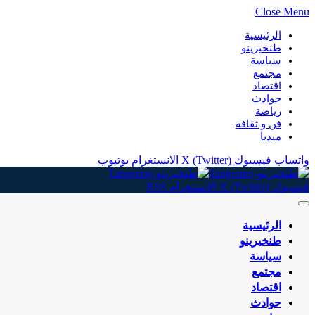
Close Menu
الرئيسية
طنخيرينو
سياسة
مجتمع
اقتصاد
حوادث
رياضة
فن و ثقافة
ميديا
واتساب
فيسبوك
X (Twitter)
الانستغرام
يوتيوب
فيسبوك
X (Twitter)
الانستغرام
RSS
الرئيسية
طنخيرينو
سياسة
مجتمع
اقتصاد
حوادث