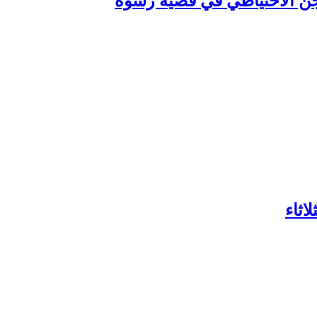
سجن الاحتياطي في قضية رشوة
اثاء