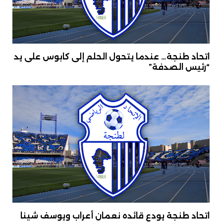
اتحاد طنجة… عندما يتحول الحلم إلى كابوس على يد
“رئيس الصدفة”
اتحاد طنجة يودع قائده نعمان أعراب ويوسف شينا