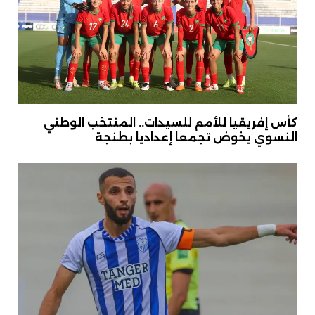
كأس إفريقيا للأمم للسيدات.. المنتخب الوطني
النسوي يخوض تجمعا إعداديا بطنجة