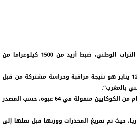
أعلنت الشرطة الوطنية الإسبانية، اليوم الأربعاء، أنه تم، بفضل التعاون مع المديرية العامة لمراقبة التراب الوطني، ضبط أزيد من 1500 كيلوغراما من
وأشارت الشرطة الإسبانية في بيان لها إلى أن “توقيف هؤلاء الأشخاص الثلاثة واعتراض القارب يوم 12 يناير هو نتيجة مراقبة وحراسة مشتركة من قبل
ني بالمغرب”.
وأسفرت هذه العملية عن توقيف أفراد الطاقم، والصعود على متن القارب المطاطي وحجز 1564,5 كيلوغرام من الكوكايين منقولة في 64 عبوة، حسب المصدر
الماس دي غران كناريا، حيث تم تفريغ المخدرات ووزنها قبل نقلها إلى