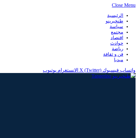
Close Menu
الرئيسية
طنخيرينو
سياسة
مجتمع
اقتصاد
حوادث
رياضة
فن و ثقافة
ميديا
واتساب
فيسبوك
X (Twitter)
الانستغرام
يوتيوب